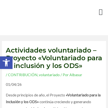
Ir
Men
al
contenido
Navegación
Actividades voluntariado –
de
Abrir barra de herramientas
Proyecto «Voluntariado para
entradas
la inclusión y los ODS»
/
CONTRIBUCIÓN
,
voluntariado
/ Por
Albasur
01/04/26
Desde principios de año, el Proyecto
«Voluntariado para la
Inclusión y los ODS»
continúa creciendo y generando