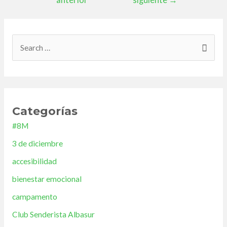
B
u
s
c
Categorías
a
#8M
r
3 de diciembre
p
o
accesibilidad
r
bienestar emocional
:
campamento
Club Senderista Albasur